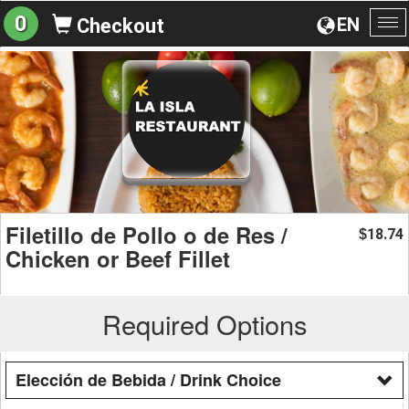
0
EN
Checkout
To
na
Filetillo de Pollo o de Res /
18.74
$
Chicken or Beef Fillet
Required Options
Elección de Bebida / Drink Choice